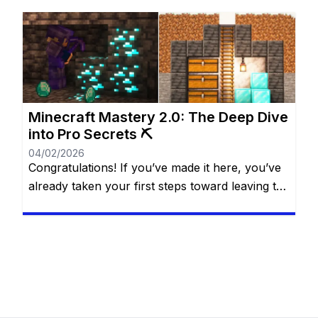
the game more fun and personal. Many players
dream of having more diamonds, but not
everyone wants—or can—spend real money.
The good […]
Minecraft Mastery 2.0: The Deep Dive
into Pro Secrets ⛏️
04/02/2026
Congratulations! If you’ve made it here, you’ve
already taken your first steps toward leaving the
“casual” life behind. You know the basics of the
water bucket MLG, you understand that
villagers are basically walking cheat codes, and
you’ve likely seen the credits roll after defeating
the Ender Dragon. But for a Minecraft Pro, the
“The […]