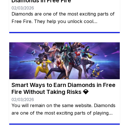
Diamonds in Free Fire
02/03/2026
Diamonds are one of the most exciting parts of
Free Fire. They help you unlock cool
characters, grab stylish outfits, and access
special features that make every match more
thrilling. For many players, diamonds feel like
magic gems that can transform the game
experience. The best part? You don’t always
need to spend real money […]
Smart Ways to Earn Diamonds in Free
Fire Without Taking Risks 💎
02/03/2026
You will remain on the same website. Diamonds
are one of the most exciting parts of playing
Free Fire. They allow you to unlock cool outfits,
special characters, and unique items that make