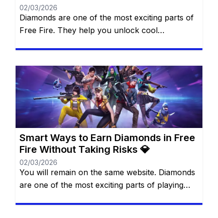
02/03/2026
Diamonds are one of the most exciting parts of
Free Fire. They help you unlock cool
characters, grab stylish outfits, and access
special features that make every match more
thrilling. For many players, diamonds feel like
magic gems that can transform the game
experience. The best part? You don’t always
need to spend real money […]
Smart Ways to Earn Diamonds in Free
Fire Without Taking Risks 💎
02/03/2026
You will remain on the same website. Diamonds
are one of the most exciting parts of playing
Free Fire. They allow you to unlock cool outfits,
special characters, and unique items that make