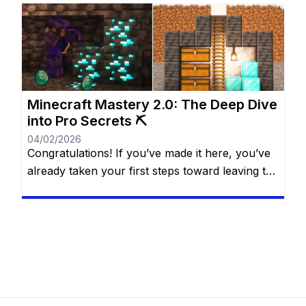
the game more fun and personal. Many players
dream of having more diamonds, but not
everyone wants—or can—spend real money.
The good […]
Minecraft Mastery 2.0: The Deep Dive
into Pro Secrets ⛏️
04/02/2026
Congratulations! If you’ve made it here, you’ve
already taken your first steps toward leaving the
“casual” life behind. You know the basics of the
water bucket MLG, you understand that
villagers are basically walking cheat codes, and
you’ve likely seen the credits roll after defeating
the Ender Dragon. But for a Minecraft Pro, the
“The […]