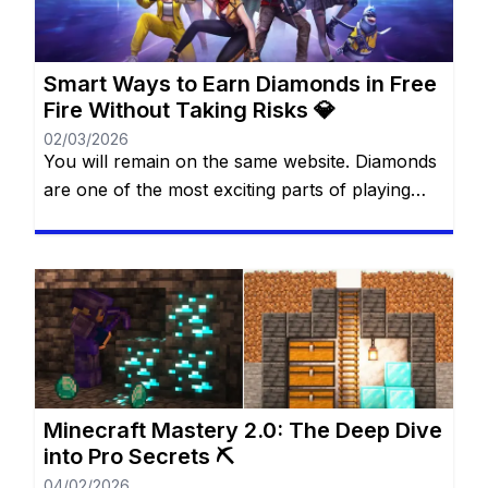
need to spend real money […]
Smart Ways to Earn Diamonds in Free
Fire Without Taking Risks 💎
02/03/2026
You will remain on the same website. Diamonds
are one of the most exciting parts of playing
Free Fire. They allow you to unlock cool outfits,
special characters, and unique items that make
the game more fun and personal. Many players
dream of having more diamonds, but not
everyone wants—or can—spend real money.
The good […]
Minecraft Mastery 2.0: The Deep Dive
into Pro Secrets ⛏️
04/02/2026