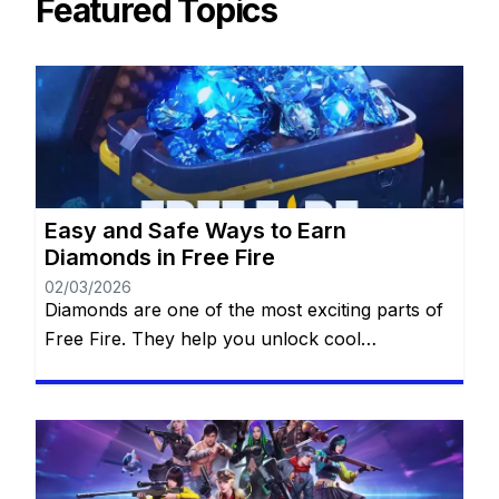
Featured Topics
Easy and Safe Ways to Earn
Diamonds in Free Fire
02/03/2026
Diamonds are one of the most exciting parts of
Free Fire. They help you unlock cool
characters, grab stylish outfits, and access
special features that make every match more
thrilling. For many players, diamonds feel like
magic gems that can transform the game
experience. The best part? You don’t always