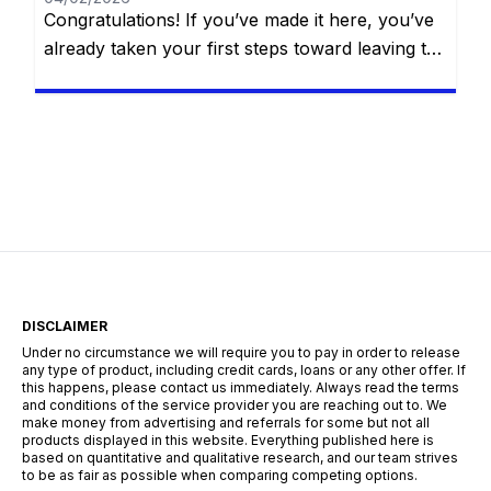
Congratulations! If you’ve made it here, you’ve
already taken your first steps toward leaving the
“casual” life behind. You know the basics of the
water bucket MLG, you understand that
villagers are basically walking cheat codes, and
you’ve likely seen the credits roll after defeating
the Ender Dragon. But for a Minecraft Pro, the
“The […]
DISCLAIMER
Under no circumstance we will require you to pay in order to release
any type of product, including credit cards, loans or any other offer. If
this happens, please contact us immediately. Always read the terms
and conditions of the service provider you are reaching out to. We
make money from advertising and referrals for some but not all
products displayed in this website. Everything published here is
based on quantitative and qualitative research, and our team strives
to be as fair as possible when comparing competing options.