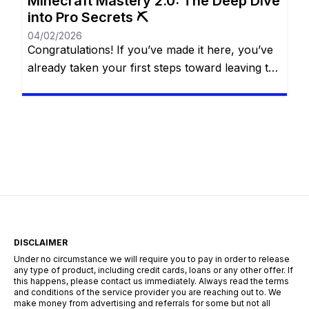
Minecraft Mastery 2.0: The Deep Dive
into Pro Secrets ⛏️
04/02/2026
Congratulations! If you’ve made it here, you’ve
already taken your first steps toward leaving the
“casual” life behind. You know the basics of the
water bucket MLG, you understand that
villagers are basically walking cheat codes, and
you’ve likely seen the credits roll after defeating
the Ender Dragon. But for a Minecraft Pro, the
“The […]
DISCLAIMER
Under no circumstance we will require you to pay in order to release
any type of product, including credit cards, loans or any other offer. If
this happens, please contact us immediately. Always read the terms
and conditions of the service provider you are reaching out to. We
make money from advertising and referrals for some but not all