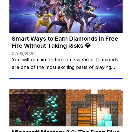
magic gems that can transform the game
experience. The best part? You don’t always
need to spend real money […]
Smart Ways to Earn Diamonds in Free
Fire Without Taking Risks 💎
02/03/2026
You will remain on the same website. Diamonds
are one of the most exciting parts of playing
Free Fire. They allow you to unlock cool outfits,
special characters, and unique items that make
the game more fun and personal. Many players
dream of having more diamonds, but not
everyone wants—or can—spend real money.
The good […]