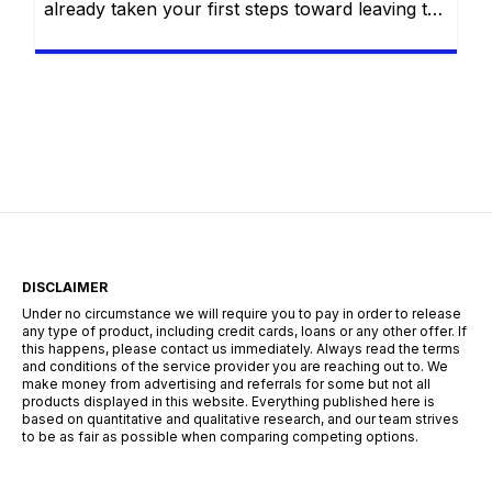
already taken your first steps toward leaving the
“casual” life behind. You know the basics of the
water bucket MLG, you understand that
villagers are basically walking cheat codes, and
you’ve likely seen the credits roll after defeating
the Ender Dragon. But for a Minecraft Pro, the
“The […]
DISCLAIMER
Under no circumstance we will require you to pay in order to release
any type of product, including credit cards, loans or any other offer. If
this happens, please contact us immediately. Always read the terms
and conditions of the service provider you are reaching out to. We
make money from advertising and referrals for some but not all
products displayed in this website. Everything published here is
based on quantitative and qualitative research, and our team strives
to be as fair as possible when comparing competing options.