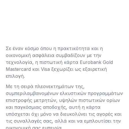
Σε έναν κόσμο όπου η πρακτικότητα και η
οικονομική ασφάλεια συμβαδίζουν με την
τεχνολογία, η πιστωτική κάρτα Eurobank Gold
Mastercard και Visa ξεχωρίζει ως εξαιρετική
επιλογή.
Με τη σειρά πλεονεκτημάτων της,
συμπεριλαμβανομένων ελκυστικών προγραμμάτων
επιστροφής μετρητών, υψηλών πιστωτικών ορίων
και παγκόσμιας αποδοχής, αυτή η κάρτα
υπόσχεται όχι μόνο να διευκολύνει τις αγορές και
τις συναλλαγές σας, αλλά και να εμπλουτίσει την
οικονομική σας εμπειρία.