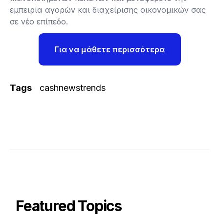
εμπειρία αγορών και διαχείρισης οικονομικών σας
σε νέο επίπεδο.
Για να μάθετε περισσότερα
Tags
cashnewstrends
Featured Topics