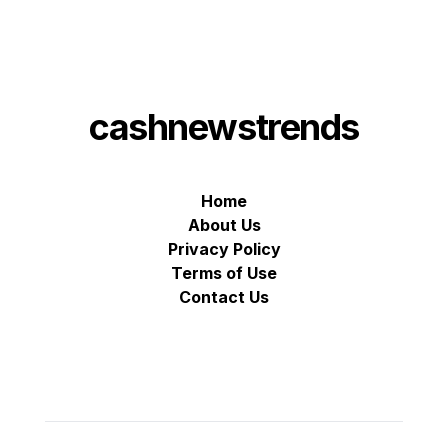
cashnewstrends
Home
About Us
Privacy Policy
Terms of Use
Contact Us