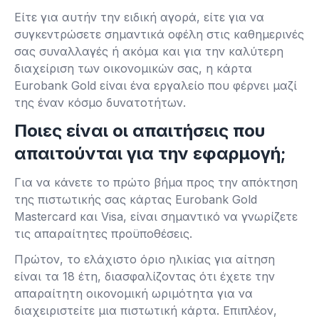
Είτε για αυτήν την ειδική αγορά, είτε για να
συγκεντρώσετε σημαντικά οφέλη στις καθημερινές
σας συναλλαγές ή ακόμα και για την καλύτερη
διαχείριση των οικονομικών σας, η κάρτα
Eurobank Gold είναι ένα εργαλείο που φέρνει μαζί
της έναν κόσμο δυνατοτήτων.
Ποιες είναι οι απαιτήσεις που
απαιτούνται για την εφαρμογή;
Για να κάνετε το πρώτο βήμα προς την απόκτηση
της πιστωτικής σας κάρτας Eurobank Gold
Mastercard και Visa, είναι σημαντικό να γνωρίζετε
τις απαραίτητες προϋποθέσεις.
Πρώτον, το ελάχιστο όριο ηλικίας για αίτηση
είναι τα 18 έτη, διασφαλίζοντας ότι έχετε την
απαραίτητη οικονομική ωριμότητα για να
διαχειριστείτε μια πιστωτική κάρτα. Επιπλέον,