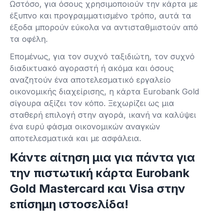
Ωστόσο, για όσους χρησιμοποιούν την κάρτα με
έξυπνο και προγραμματισμένο τρόπο, αυτά τα
έξοδα μπορούν εύκολα να αντισταθμιστούν από
τα οφέλη.
Επομένως, για τον συχνό ταξιδιώτη, τον συχνό
διαδικτυακό αγοραστή ή ακόμα και όσους
αναζητούν ένα αποτελεσματικό εργαλείο
οικονομικής διαχείρισης, η κάρτα Eurobank Gold
σίγουρα αξίζει τον κόπο. Ξεχωρίζει ως μια
σταθερή επιλογή στην αγορά, ικανή να καλύψει
ένα ευρύ φάσμα οικονομικών αναγκών
αποτελεσματικά και με ασφάλεια.
Κάντε αίτηση μια για πάντα για
την πιστωτική κάρτα Eurobank
Gold Mastercard και Visa στην
επίσημη ιστοσελίδα!