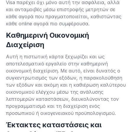
Visa παρέχει όχι μόνο αυτή την ασφάλεια, αλλά
και ανταμοιβές μέσω επιστροφής μετρητών σε
κάθε αγορά που πραγματοποιείται, καθιστώντας
κάθε online αγορά πιο συμφέρουσα.
Καθημερινή Οικονομική
Διαχείριση
Αυτή η πιστωτική κάρτα ξεχωρίζει και ως
αποτελεσματικό εργαλείο στην καθημερινή
οικονομική διαχείριση. Με αυτό, είναι δυνατός ο
συγκεντρωτισμός των εξόδων, η παρακολούθηση
των εξόδων και ακόμη και η καθιέρωση καλύτερου
οικονομικού ελέγχου μέσω της ανάλυσης
λεπτομερών καταστάσεων, διευκολύνοντας τον
προγραμματισμό και τη διαχείριση ενός
προσωπικού ή οικογενειακού προϋπολογισμού.
Έκτακτες καταστάσεις και