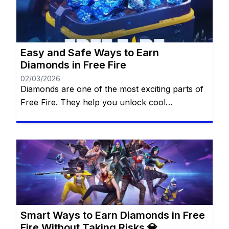
Easy and Safe Ways to Earn
Diamonds in Free Fire
02/03/2026
Diamonds are one of the most exciting parts of
Free Fire. They help you unlock cool
characters, grab stylish outfits, and access
special features that make every match more
thrilling. For many players, diamonds feel like
magic gems that can transform the game
experience. The best part? You don’t always
need to spend real money […]
Smart Ways to Earn Diamonds in Free
Fire Without Taking Risks 💎