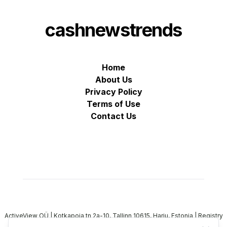
cashnewstrends
Home
About Us
Privacy Policy
Terms of Use
Contact Us
ActiveView OÜ | Kotkapoja tn 2a-10, Tallinn 10615, Harju, Estonia | Registry
Code: 16639782 | VAT: EE102590366
-
All rights reserved