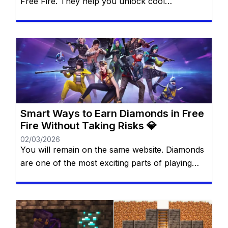
Free Fire. They help you unlock cool
characters, grab stylish outfits, and access
special features that make every match more
thrilling. For many players, diamonds feel like
magic gems that can transform the game
experience. The best part? You don’t always
need to spend real money […]
Smart Ways to Earn Diamonds in Free
Fire Without Taking Risks 💎
02/03/2026
You will remain on the same website. Diamonds
are one of the most exciting parts of playing
Free Fire. They allow you to unlock cool outfits,
special characters, and unique items that make
the game more fun and personal. Many players
dream of having more diamonds, but not