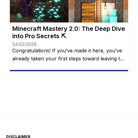
everyone wants—or can—spend real money.
The good […]
Minecraft Mastery 2.0: The Deep Dive
into Pro Secrets ⛏️
04/02/2026
Congratulations! If you’ve made it here, you’ve
already taken your first steps toward leaving the
“casual” life behind. You know the basics of the
water bucket MLG, you understand that
villagers are basically walking cheat codes, and
you’ve likely seen the credits roll after defeating
the Ender Dragon. But for a Minecraft Pro, the
“The […]
DISCLAIMER