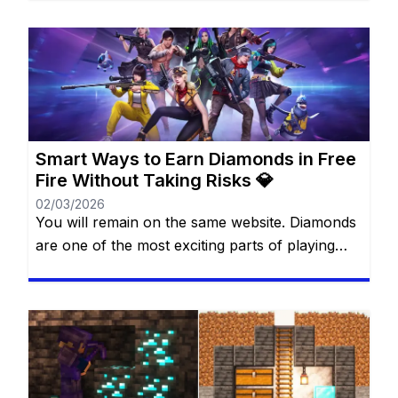
special features that make every match more
thrilling. For many players, diamonds feel like
magic gems that can transform the game
experience. The best part? You don’t always
need to spend real money […]
Smart Ways to Earn Diamonds in Free
Fire Without Taking Risks 💎
02/03/2026
You will remain on the same website. Diamonds
are one of the most exciting parts of playing
Free Fire. They allow you to unlock cool outfits,
special characters, and unique items that make
the game more fun and personal. Many players
dream of having more diamonds, but not
everyone wants—or can—spend real money.
The good […]