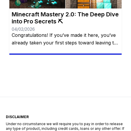
Minecraft Mastery 2.0: The Deep Dive
into Pro Secrets ⛏️
04/02/2026
Congratulations! If you’ve made it here, you’ve
already taken your first steps toward leaving the
“casual” life behind. You know the basics of the
water bucket MLG, you understand that
villagers are basically walking cheat codes, and
you’ve likely seen the credits roll after defeating
the Ender Dragon. But for a Minecraft Pro, the
“The […]
DISCLAIMER
Under no circumstance we will require you to pay in order to release
any type of product, including credit cards, loans or any other offer. If